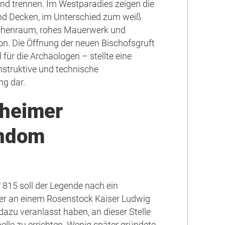
nd trennen. Im Westparadies zeigen die
d Decken, im Unterschied zum weiß
rchenraum, rohes Mauerwerk und
on. Die Öffnung der neuen Bischofsgruft
l für die Archäologen – stellte eine
nstruktive und technische
g dar.
sheimer
ndom
r 815 soll der Legende nach ein
er an einem Rosenstock Kaiser Ludwig
zu veranlasst haben, an dieser Stelle
elle zu errichten. Wenig später gründete