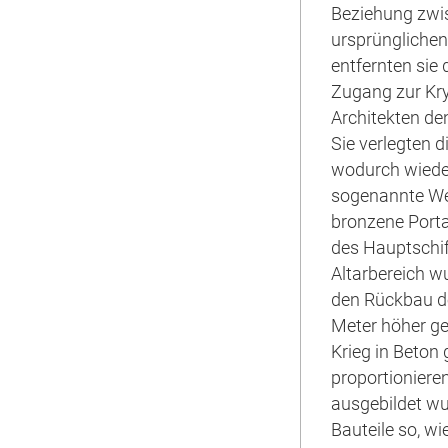
Beziehung zwi
ursprünglichen
entfernten sie
Zugang zur Kry
Architekten de
Sie verlegten 
wodurch wieder
sogenannte We
bronzene Porta
des Hauptschif
Altarbereich w
den Rückbau de
Meter höher ge
Krieg in Beton 
proportioniere
ausgebildet wur
Bauteile so, w