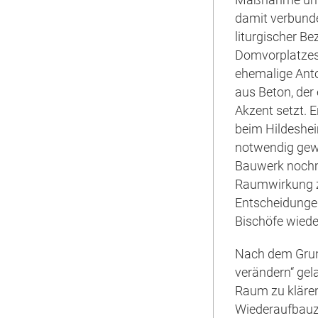
damit verbunde
liturgischer B
Domvorplatzes
ehemalige Ant
aus Beton, der
Akzent setzt. 
beim Hildeshe
notwendig gew
Bauwerk nochma
Raumwirkung zu
Entscheidungen
Bischöfe wieder
Nach dem Grund
verändern“ gel
Raum zu klären
Wiederaufbauz