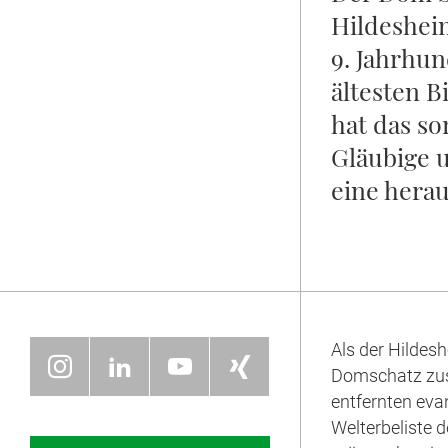
Hildesheim
9. Jahrhun
ältesten 
hat das so
Gläubige u
eine hera
Als der Hilde
Domschatz zu
entfernten evan
Welterbeliste