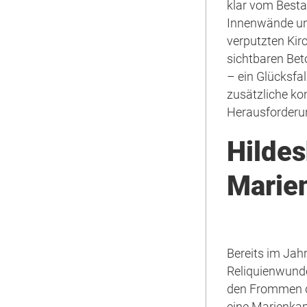
klar vom Besta
Innenwände un
verputzten Ki
sichtbaren Bet
– ein Glücksfal
zusätzliche ko
Herausforderun
Hilde
Marie
Bereits im Jah
Reliquienwund
den Frommen da
eine Marienkap