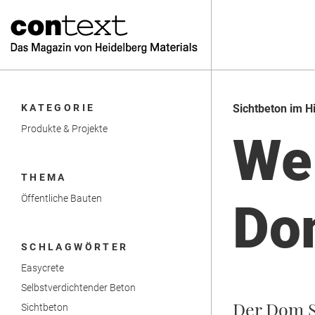
KATEGORIE
Sichtbeton im H
Produkte & Projekte
We
THEMA
Öffentliche Bauten
Do
SCHLAGWÖRTER
Easycrete
Selbstverdichtender Beton
Der Dom S
Sichtbeton