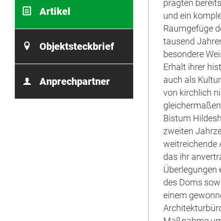
prägten bereit
Artikel
und ein kompl
Raumgefüge der
tausend Jahren
Objektsteckbrief
besondere Weis
Erhalt ihrer h
auch als Kultu
Anprechpartner
von kirchlich
gleichermaße
Bistum Hildes
zweiten Jahrze
weitreichende
das ihr anvert
Überlegungen 
des Doms sow
einem gewonn
Architekturbüro
Maßnahme umfa