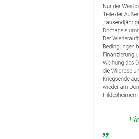
Nur der Westb
Teile der Auße
„tausendjährig
Domapsis umra
Der Wiederaufb
Bedingungen b
Finanzierung u
Weihung des D
die Wildrose u
Kriegsende aus
wieder am Dom 
Hildesheimern
Vie