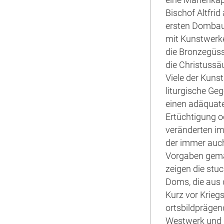
Bischof Altfri
ersten Dombau,
mit Kunstwerk
die Bronzegüss
die Christussäu
Viele der Kuns
liturgische G
einen adäquate
Ertüchtigung o
veränderten im
der immer auch
Vorgaben gemä
zeigen die stu
Doms, die aus
Kurz vor Krie
ortsbildpräge
Westwerk und 