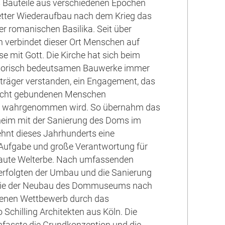
s Bauteile aus verschiedenen Epochen
etter Wiederaufbau nach dem Krieg das
 romanischen Basilika. Seit über
 verbindet dieser Ort Menschen auf
e mit Gott. Die Kirche hat sich beim
istorisch bedeutsamen Bauwerke immer
rträger verstanden, ein Engagement, das
 nicht gebundenen Menschen
n wahrgenommen wird. So übernahm das
heim mit der Sanierung des Doms im
hnt dieses Jahrhunderts eine
 Aufgabe und große Verantwortung für
raute Welterbe. Nach umfassenden
erfolgten der Umbau und die Sanierung
ie der Neubau des Dommuseums nach
enen Wettbewerb durch das
 Schilling Architekten aus Köln. Die
sste die Grundkonzeption und die