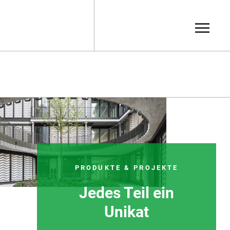
on
Verfüllbaustoff
ärmeleitfähiger
Weißzement
on
WU-Beton
Zement
Zementfließestrich
PRODUKTE & PROJEKTE
Jedes Teil ein
Unikat