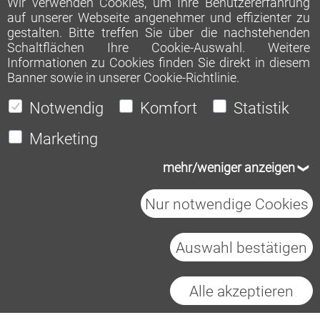
Wir verwenden Cookies, um Ihre Benutzererfahrung
auf unserer Webseite angenehmer und effizienter zu
gestalten. Bitte treffen Sie über die nachstehenden
Schaltflächen Ihre Cookie-Auswahl. Weitere
Informationen zu Cookies finden Sie direkt in diesem
Banner sowie in unserer
Cookie-Richtlinie
.
Notwendig
Komfort
Statistik
Marketing
mehr/weniger anzeigen
Nur notwendige Cookies
Auswahl bestätigen
Heidelberg Materials AG
Impressum
Datenschutz
Cookies
Alle akzeptieren