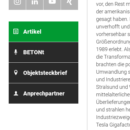
vor, den Rest m
der amerikanis
gesagt haben.
unverhofft und 
Artikel
vorhersehbar 
Größenordnung
1989 erlebt. Al
BETONt
die Transforma
brachten die p
Umwandlung so
Objektsteckbrief
und Industrier
Stralsund und
Anprechpartner
mittelalterlic
Überlieferunge
und strahlen h
Industriezweig
Tesla Gigafact