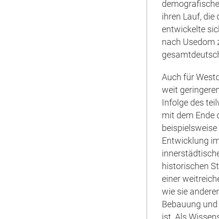
demografische
ihren Lauf, di
entwickelte si
nach Usedom zu
gesamtdeutsch
Auch für West
weit geringer
Infolge des te
mit dem Ende d
beispielsweise
Entwicklung im
innerstädtisch
historischen 
einer weitreic
wie sie ander
Bebauung und 
ist. Als Wissen