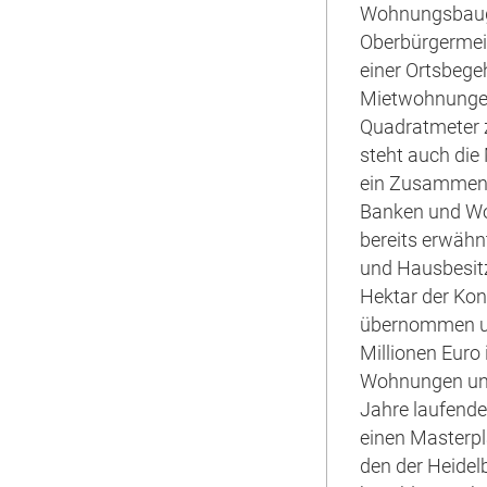
Wohnungsbauge
Oberbürgermeis
einer Ortsbege
Mietwohnungen 
Quadratmeter z
steht auch di
ein Zusammens
Banken und W
bereits erwähn
und Hausbesit
Hektar der Kon
übernommen un
Millionen Euro
Wohnungen und
Jahre laufend
einen Masterpl
den der Heidel