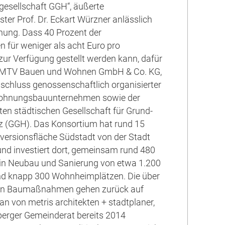
sellschaft GGH“, äußerte
ter Prof. Dr. Eckart Würzner anlässlich
hung. Dass 40 Prozent der
für weniger als acht Euro pro
ur Verfügung gestellt werden kann, dafür
e MTV Bauen und Wohnen GmbH & Co. KG,
chluss genossenschaftlich organisierter
ohnungsbauunternehmen sowie der
ten städtischen Gesellschaft für Grund-
z (GGH). Das Konsortium hat rund 15
versionsfläche Südstadt von der Stadt
d investiert dort, gemeinsam rund 480
 in Neubau und Sanierung von etwa 1.200
 knapp 300 Wohnheimplätzen. Die über
en Baumaßnahmen gehen zurück auf
an von metris architekten + stadtplaner,
berger Gemeinderat bereits 2014