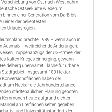
 Verschiebung von Ost nach West nahm
e deutsche Ostseeküste wiederum
ch binnen einer Generation vom Darß bis
 einer der beliebtesten
en Urlaubsregion.
deutschland brachte 1989 – wenn auch in
em Ausmaß – weitreichende Änderungen.
ilweisen Truppenabzugs der US-Armee, der
es Kalten Krieges einherging, gewann
 Heidelberg unerwartet Fläche für urbane
 Stadtgebiet. Insgesamt 180 Hektar
e Konversionsflächen haben der
Stadt am Neckar die Jahrhundertchance
henden städtebaulichen Planung geboten,
en Kommunen heute aufgrund dichter
Mangel an Freiflächen selten gegeben
schafts- und Universitätsstandort, der