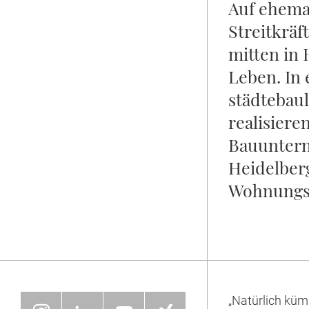
Auf ehema
Streitkräf
mitten in
Leben. In
städtebau
realisiere
Bauuntern
Heidelber
Wohnungs
„Natürlich küm