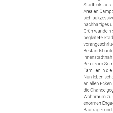
Stadtteils aus
Arealen Campbe
sich sukzessiv
nachhaltiges un
Grün wandeln so
begleitete Sta
vorangeschritt
Bestandsbaute
innenstadtnah 
Bereits im So
Familien in di
Nun leben scho
an allen Ecken
die Chance geg
Wohnraum zu e
enormen Engag
Bauträger und 