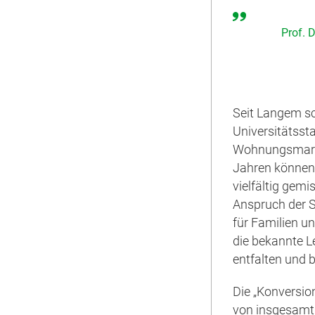
Prof. 
Seit Langem sc
Universitätsst
Wohnungsmarkt
Jahren können 
vielfältig gemi
Anspruch der 
für Familien u
die bekannte L
entfalten und 
Die „Konversio
von insgesamt 